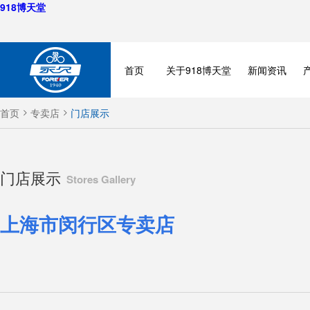
918博天堂
首页
关于918博天堂
新闻资讯
首页
专卖店
门店展示
门店展示
Stores Gallery
上海市闵行区专卖店
STORES GALLERY
SCENE GALLERY